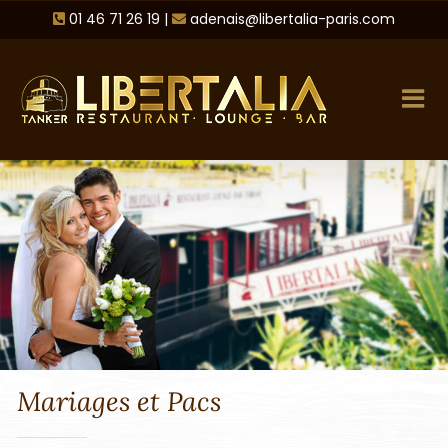
Passer
01 46 71 26 19
|
adenais@libertalia-paris.com
au
contenu
Mariages et Pacs